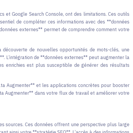
 et Google Search Console, ont des limitations. Ces outils
 essentiel de compléter ces informations avec des **données
s **données externes** permet de comprendre comment votre
la découverte de nouvelles opportunités de mots-clés, une
O**. L’intégration de **données externes** peut augmenter la
s enrichies est plus susceptible de générer des résultats
Data Augmenter** et les applications concrètes pour booster
a Augmenter** dans votre flux de travail et améliorer votre
ses sources. Ces données offrent une perspective plus large
ant ainsi votre **stratégie SEO**. L’accès à des informations