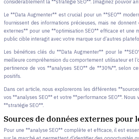
considérablement la **stratégie SEO**. Imaginez pouvoir ant
Le **Data Augmenter** est crucial pour un **SEO** moderne
fournissent des informations précieuses, mais ne donnent q
externes** pour une **optimisation SEO** efficace et une
public cible interagit avec votre marque sur d’autres platef
Les bénéfices clés du **Data Augmenter** pour le **SEO**
meilleure compréhension du comportement utilisateur et l’op
pertinence de vos **analyses SEO** de **30%**, selon cer
positifs.
Dans cet article, nous explorerons les différentes **sourc
vos **analyses SEO** et votre **performance SEO**. Nous vo
**stratégie SEO**.
Sources de données externes pour 
Pour une **analyse SEO** complète et efficace, il est esse
sur le marché et permettent d’identifier des opportunités qu