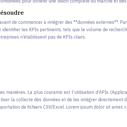
ombinées pour obtenir une vision complète du marché et des b
 résoudre
es avant de commencer à intégrer des **données externes**. Par
identifier les KPIs pertinents, tels que le volume de recherche
treprises n’établissent pas de KPIs clairs.
es manières. La plus courante est l’utilisation d’APIs (Applic
ser la collecte des données et de les intégrer directement d
mportation de fichiers CSV/Excel. Lorem ipsum dolor sit amet, co