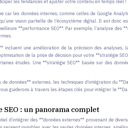
iciper les tendances et ajuster votre contenu en temps réel !
 car les données internes, comme celles de Google Analytics
u’une vision partielle de l’écosystème digital. Il est donc
 meilleure **performance SEO**. Par exemple, l’analyse de
ormes.
 incluent une amélioration de la précision des analyses, 
timisation de la prise de décision pour votre **stratégie SE
taines études. Une **stratégie SEO** basée sur des donnée
es de données** externes, les techniques d’intégration du **
us guiderons à travers les étapes clés pour intégrer le **Dat
le SEO : un panorama complet
ntiel d’intégrer des **données externes** provenant de diver
i seraient invisibles avec les seules données internes, amélior