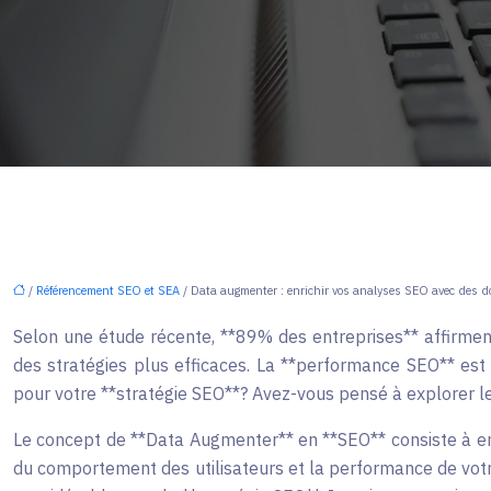
/
Référencement SEO et SEA
/ Data augmenter : enrichir vos analyses SEO avec des 
Selon une étude récente, **89% des entreprises** affirment
des stratégies plus efficaces. La **performance SEO** est 
pour votre **stratégie SEO**? Avez-vous pensé à explorer l
Le concept de **Data Augmenter** en **SEO** consiste à en
du comportement des utilisateurs et la performance de votr