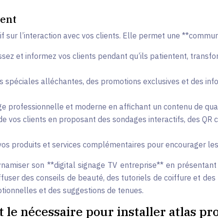
ient
if sur l’interaction avec vos clients. Elle permet une **commu
issez et informez vos clients pendant qu’ils patientent, transf
s spéciales alléchantes, des promotions exclusives et des infor
e professionnelle et moderne en affichant un contenu de quali
e vos clients en proposant des sondages interactifs, des QR c
os produits et services complémentaires pour encourager les v
namiser son **digital signage TV entreprise** en présentan
ffuser des conseils de beauté, des tutoriels de coiffure et d
otionnelles et des suggestions de tenues.
 le nécessaire pour installer atlas pr