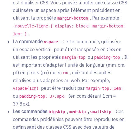
est d’utiliser CSS. Vous pouvez ajouter une classe CSS
qui insère un espace après l’élément précédent en
utilisant la propriété
. Par exemple :
margin-bottom
.nouvelle-ligne { display: block; margin-bottom:
.
1em; }
La commande
: Cette commande, qui insère
vspace
un espace vertical, peut être transposée en CSS en
utilisant les propriétés
ou
. Il
margin-top
padding-top
est important d’adapter l’unité de longueur (mm, cm,
pt) en pixels (px) ou en
, qui sont des unités
em
relatives plus adaptées au web. Par exemple,
peut être traduit par
vspace{1cm}
margin-top: 1em;
ou
(en considérant 1cm =
padding-top: 37.8px;
37.8px).
Les commandes
,
,
: Ces
bigskip
medskip
smallskip
commandes prédéfinies peuvent être reproduites en
définissant des classes CSS avec des valeurs de